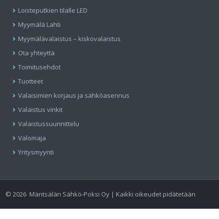
Loisteputkien tilalle LED
Myymälä Lahti
Myymälävalaistus – kiskovalaistus
Ota yhteyttä
Toimitusehdot
Tuotteet
Valaisimien korjaus ja sähköasennus
Valaistus vinkit
Valaistussuunnittelu
Valomaja
Yritysmyynti
©
2026
Mäntsälän Sähkö-Poksi Oy | Kaikki oikeudet pidätetään