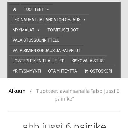
Skip
TUOTTEET
to
content
LED-NAUHAT JA LANGATON OHJAUS
MYYMÄLÄT
TOIMITUSEHDOT
VALAISTUSSUUNNITTELU
VALAISIMIEN KORJAUS JA PALVELUT
LOISTEPUTKIEN TILALLE LED
KISKOVALAISTUS
YRITYSMYYNTI
OTA YHTEYTTÄ
OSTOSKORI
Alkuun
/
Tuotteet avainsanalla “abb jussi 6
painike”
abb jussi 6 painike