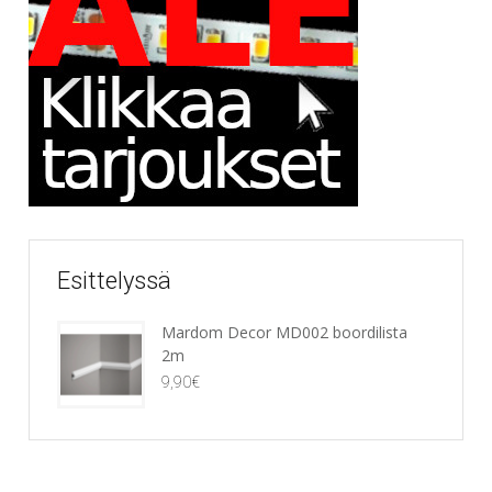
Esittelyssä
Mardom Decor MD002 boordilista
2m
9,90
€