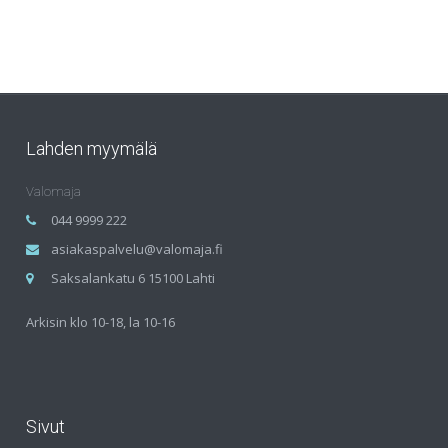
Lahden myymälä
Valomaja
044 9999 222
asiakaspalvelu@valomaja.fi
Saksalankatu 6 15100 Lahti
Arkisin klo 10-18, la 10-16
Sivut