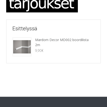
Esittelyssä
Mardom Decor MD002 boordilista
2m
9,90
€