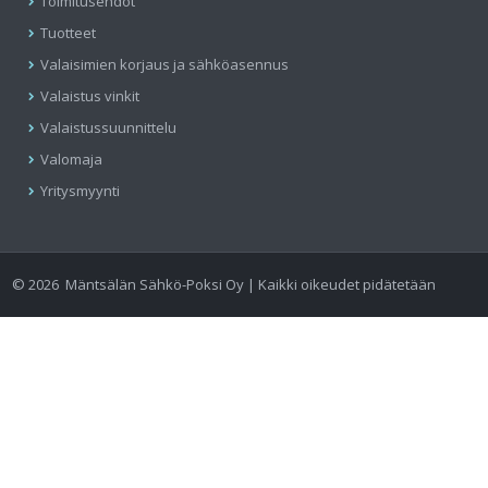
Toimitusehdot
Tuotteet
Valaisimien korjaus ja sähköasennus
Valaistus vinkit
Valaistussuunnittelu
Valomaja
Yritysmyynti
©
2026
Mäntsälän Sähkö-Poksi Oy | Kaikki oikeudet pidätetään