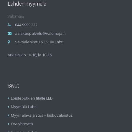
Lahden myymälä
Valomaja
044 9999 222
asiakaspalvelu@valomaja.fi
Saksalankatu 6 15100 Lahti
Arkisin klo 10-18, la 10-16
Sivut
Loisteputkien tilalle LED
Myymälä Lahti
Myymälävalaistus – kiskovalaistus
Ota yhteyttä