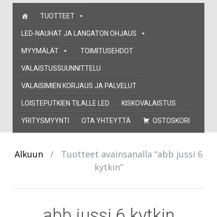
Skip
TUOTTEET
to
content
LED-NAUHAT JA LANGATON OHJAUS
MYYMÄLÄT
TOIMITUSEHDOT
VALAISTUSSUUNNITTELU
VALAISIMIEN KORJAUS JA PALVELUT
LOISTEPUTKIEN TILALLE LED
KISKOVALAISTUS
YRITYSMYYNTI
OTA YHTEYTTÄ
OSTOSKORI
Alkuun
/
Tuotteet avainsanalla “abb jussi 6
kytkin”
abb jussi 6 kytkin