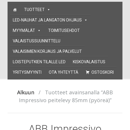
Skip
TUOTTEET
to
content
LED-NAUHAT JA LANGATON OHJAUS
MYYMÄLÄT
TOIMITUSEHDOT
VALAISTUSSUUNNITTELU
VALAISIMIEN KORJAUS JA PALVELUT
LOISTEPUTKIEN TILALLE LED
KISKOVALAISTUS
YRITYSMYYNTI
OTA YHTEYTTÄ
OSTOSKORI
Alkuun
/
Tuotteet avainsanalla “ABB
Impressivo peitelevy 85mm (pyöreä)”
ABB Impressivo