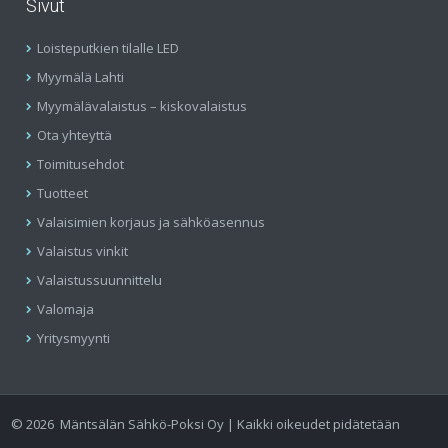
Sivut
Loisteputkien tilalle LED
Myymälä Lahti
Myymälävalaistus – kiskovalaistus
Ota yhteyttä
Toimitusehdot
Tuotteet
Valaisimien korjaus ja sähköasennus
Valaistus vinkit
Valaistussuunnittelu
Valomaja
Yritysmyynti
©
2026
Mäntsälän Sähkö-Poksi Oy | Kaikki oikeudet pidätetään