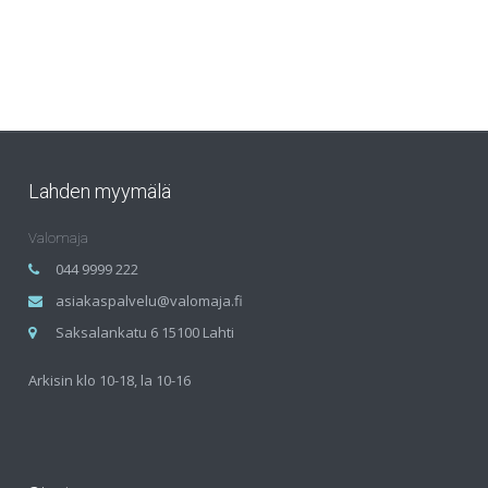
Lahden myymälä
Valomaja
044 9999 222
asiakaspalvelu@valomaja.fi
Saksalankatu 6 15100 Lahti
Arkisin klo 10-18, la 10-16