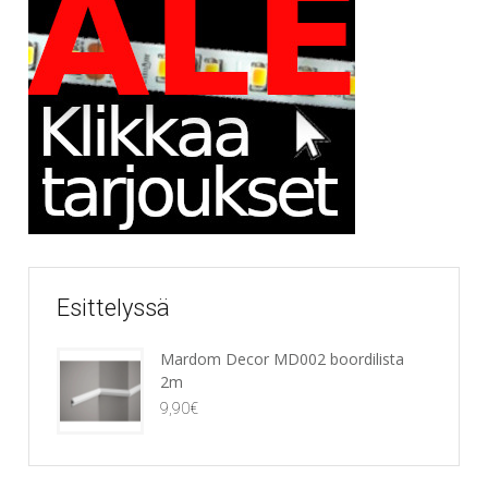
Esittelyssä
Mardom Decor MD002 boordilista
2m
9,90
€