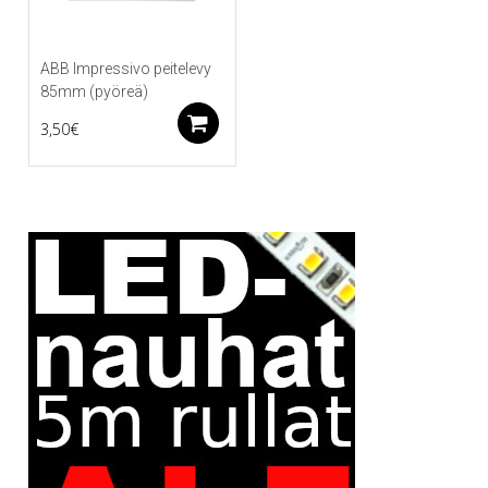
ABB Impressivo peitelevy
85mm (pyöreä)
Lisää ostoskoriin
3,50
€