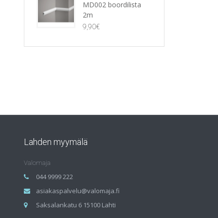
MD002 boordilista
2m
9,90
€
Lahden myymälä
Valomaja
044 9999 222
asiakaspalvelu@valomaja.fi
Saksalankatu 6 15100 Lahti