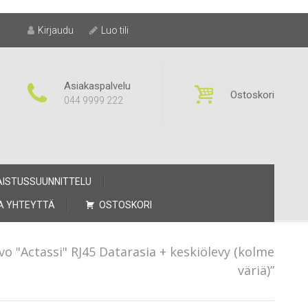
Kirjaudu
Luo tili
Asiakaspalvelu
Ostoskori
044 9999 222
AISTUSSUUNNITTELU
A YHTEYTTÄ
OSTOSKORI
o "Actassi" RJ45 Datarasia + keskiölevy (kolme
väriä)”