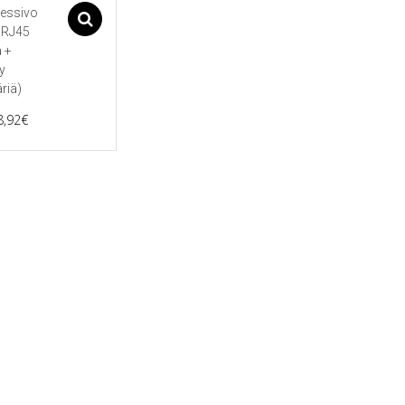
essivo
Asetukset
 RJ45
 +
y
riä)
Price
8,92
€
range:
1,72€
through
ma.
8,92€