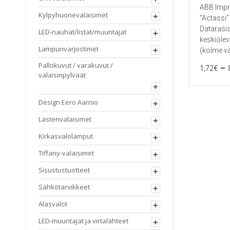
ABB Impr
Kylpyhuonevalaisimet
“Actassi”
Datarasia
LED-nauhat/listat/muuntajat
keskiölev
Lampunvarjostimet
(kolme vä
–
Pallokuvut / varakuvut /
1,72
€
valaisinpylväät
Tällä
tuotteella
on
Design Eero Aarnio
useampi
muunnel
Lastenvalaisimet
Voit
Kirkasvalolamput
tehdä
valinnat
Tiffany-valaisimet
tuotteen
sivulla.
Sisustustuotteet
Sähkötarvikkeet
Alasvalot
LED-muuntajat ja virtalähteet