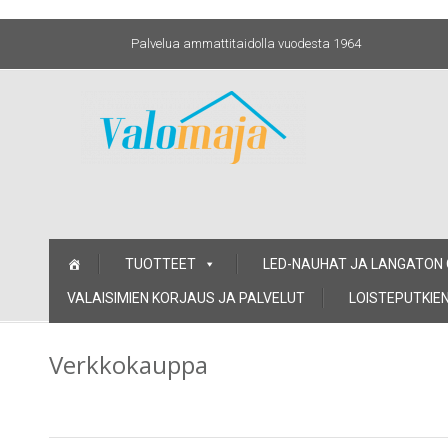
Palvelua ammattitaidolla vuodesta 1964
Skip
TUOTTEET
LED-NAUHAT JA LANGATON
to
content
VALAISIMIEN KORJAUS JA PALVELUT
LOISTEPUTKIEN
Verkkokauppa