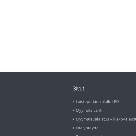
Sivut
Loisteputkien tilalle LED
Myymälä Lahti
Myymälävalaistus – kiskovalaist
Ota yhteyttä