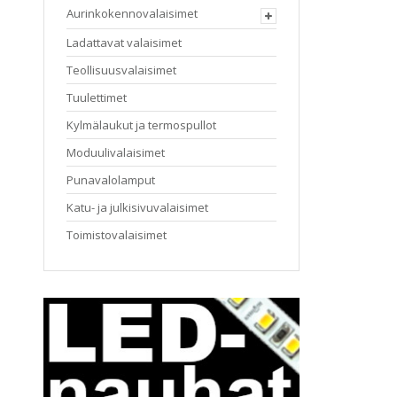
Aurinkokennovalaisimet
Ladattavat valaisimet
Teollisuusvalaisimet
Tuulettimet
Kylmälaukut ja termospullot
Moduulivalaisimet
Punavalolamput
Katu- ja julkisivuvalaisimet
Toimistovalaisimet