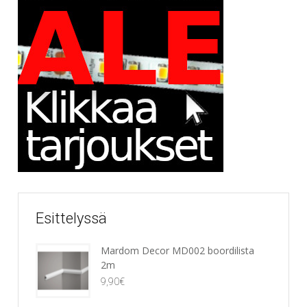
Esittelyssä
Mardom Decor MD002 boordilista
2m
9,90
€