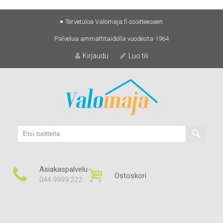
Skip
Tervetuloa Valomaja.fi osoitteeseen
to
Palvelua ammattitaidolla vuodesta 1964
content
Kirjaudu
Luo tili
Asiakaspalvelu
Ostoskori
044 9999 222