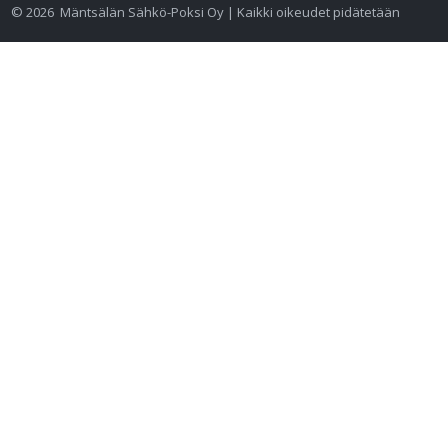
©
2026
Mäntsälän Sähkö-Poksi Oy | Kaikki oikeudet pidätetään