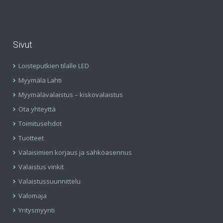
Sivut
Loisteputkien tilalle LED
Myymälä Lahti
Myymälävalaistus – kiskovalaistus
Ota yhteyttä
Toimitusehdot
Tuotteet
Valaisimien korjaus ja sähköasennus
Valaistus vinkit
Valaistussuunnittelu
Valomaja
Yritysmyynti