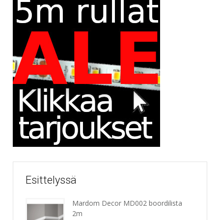
Esittelyssä
Mardom Decor MD002 boordilista
2m