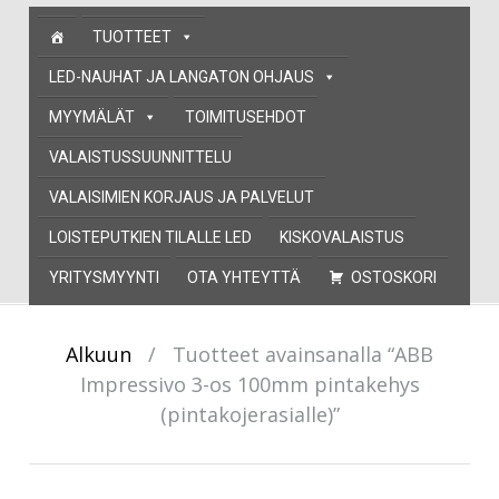
Skip
TUOTTEET
to
content
LED-NAUHAT JA LANGATON OHJAUS
MYYMÄLÄT
TOIMITUSEHDOT
VALAISTUSSUUNNITTELU
VALAISIMIEN KORJAUS JA PALVELUT
LOISTEPUTKIEN TILALLE LED
KISKOVALAISTUS
YRITYSMYYNTI
OTA YHTEYTTÄ
OSTOSKORI
Alkuun
/
Tuotteet avainsanalla “ABB
Impressivo 3-os 100mm pintakehys
(pintakojerasialle)”