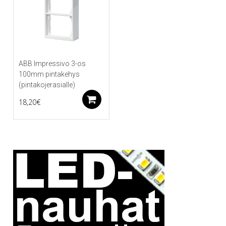
ABB Impressivo 3-os
100mm pintakehys
(pintakojerasialle)
Lisää ostoskoriin
18,20
€