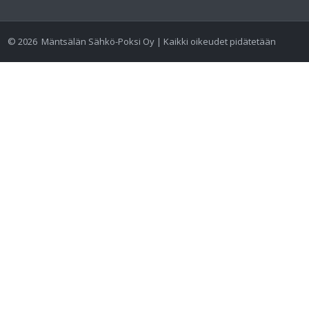
©
2026
Mäntsälän Sähkö-Poksi Oy | Kaikki oikeudet pidätetään