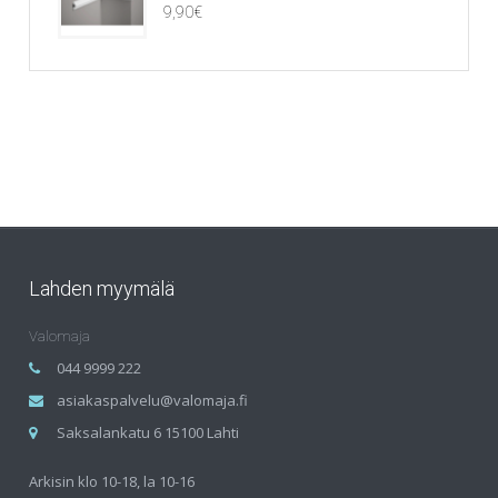
9,90
€
Lahden myymälä
Valomaja
044 9999 222
asiakaspalvelu@valomaja.fi
Saksalankatu 6 15100 Lahti
Arkisin klo 10-18, la 10-16