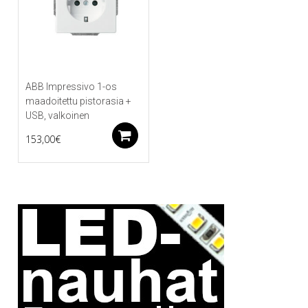
ABB Impressivo 1-os
maadoitettu pistorasia +
USB, valkoinen
Lisää ostoskoriin
153,00
€