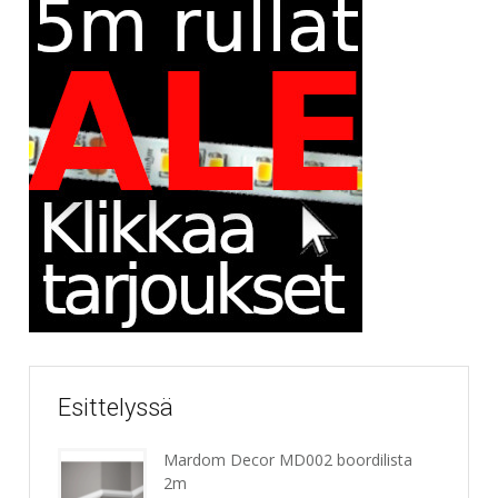
Esittelyssä
Mardom Decor MD002 boordilista
2m