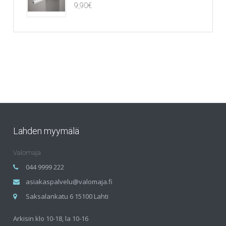
9,90
€
Lahden myymälä
Valomaja
044 9999 222
asiakaspalvelu@valomaja.fi
Saksalankatu 6 15100 Lahti
Arkisin klo 10-18, la 10-16