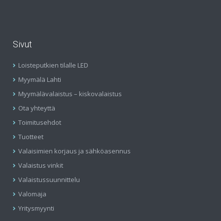
Sivut
Loisteputkien tilalle LED
Myymälä Lahti
Myymälävalaistus – kiskovalaistus
Ota yhteyttä
Toimitusehdot
Tuotteet
Valaisimien korjaus ja sähköasennus
Valaistus vinkit
Valaistussuunnittelu
Valomaja
Yritysmyynti