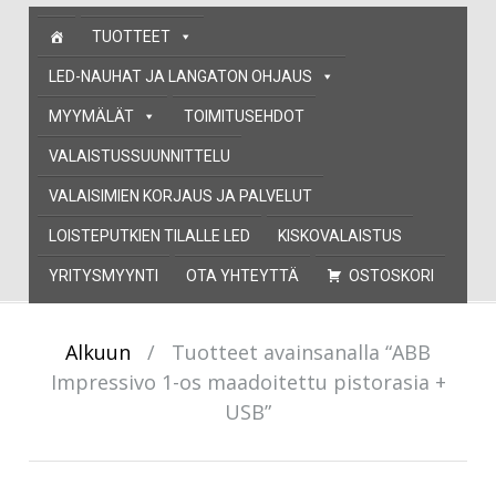
Skip
TUOTTEET
to
content
LED-NAUHAT JA LANGATON OHJAUS
MYYMÄLÄT
TOIMITUSEHDOT
VALAISTUSSUUNNITTELU
VALAISIMIEN KORJAUS JA PALVELUT
LOISTEPUTKIEN TILALLE LED
KISKOVALAISTUS
YRITYSMYYNTI
OTA YHTEYTTÄ
OSTOSKORI
Alkuun
/
Tuotteet avainsanalla “ABB
Impressivo 1-os maadoitettu pistorasia +
USB”