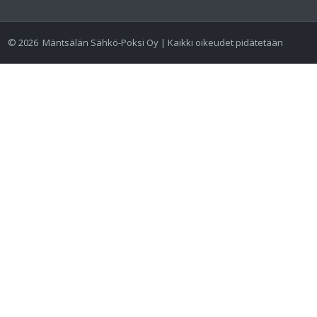
©
2026
Mäntsälän Sähkö-Poksi Oy | Kaikki oikeudet pidätetään