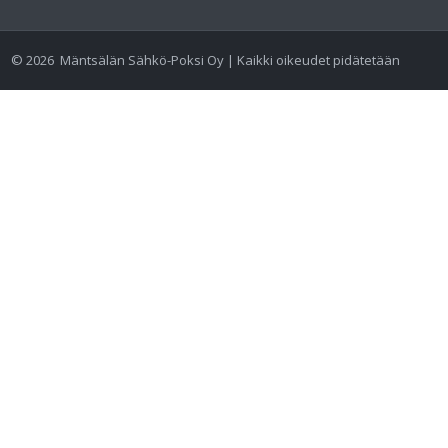
©
2026
Mäntsälän Sähkö-Poksi Oy | Kaikki oikeudet pidätetään