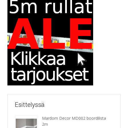
Esittelyssä
Mardom Decor MD002 boordilista
2m