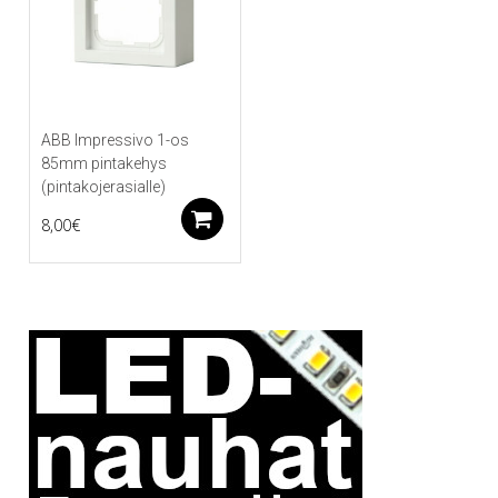
ABB Impressivo 1-os
85mm pintakehys
(pintakojerasialle)
Lisää ostoskoriin
8,00
€