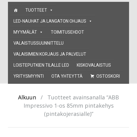
Skip
TUOTTEET
to
content
LED-NAUHAT JA LANGATON OHJAUS
MYYMÄLÄT
TOIMITUSEHDOT
VALAISTUSSUUNNITTELU
VALAISIMIEN KORJAUS JA PALVELUT
LOISTEPUTKIEN TILALLE LED
KISKOVALAISTUS
YRITYSMYYNTI
OTA YHTEYTTÄ
OSTOSKORI
Alkuun
/
Tuotteet avainsanalla “ABB
Impressivo 1-os 85mm pintakehys
(pintakojerasialle)”