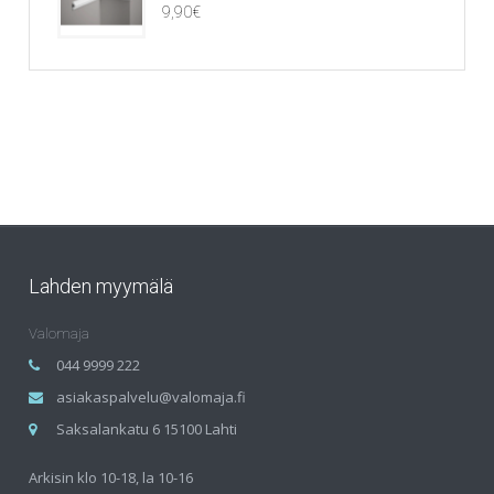
9,90
€
Lahden myymälä
Valomaja
044 9999 222
asiakaspalvelu@valomaja.fi
Saksalankatu 6 15100 Lahti
Arkisin klo 10-18, la 10-16