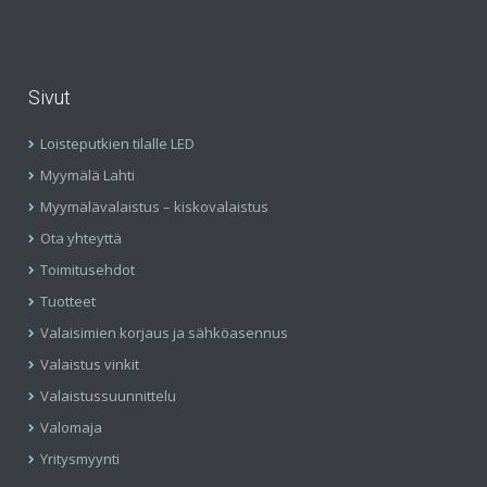
Sivut
Loisteputkien tilalle LED
Myymälä Lahti
Myymälävalaistus – kiskovalaistus
Ota yhteyttä
Toimitusehdot
Tuotteet
Valaisimien korjaus ja sähköasennus
Valaistus vinkit
Valaistussuunnittelu
Valomaja
Yritysmyynti