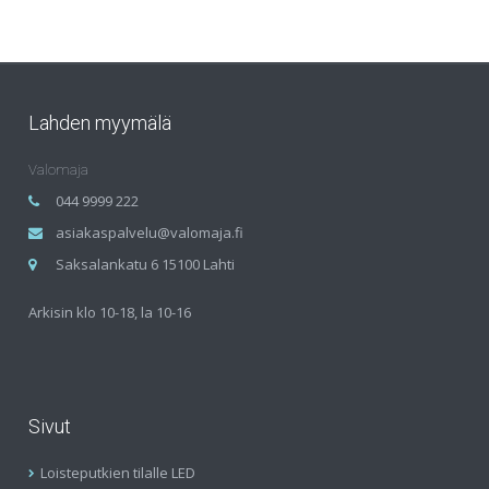
Lahden myymälä
Valomaja
044 9999 222
asiakaspalvelu@valomaja.fi
Saksalankatu 6 15100 Lahti
Arkisin klo 10-18, la 10-16
Sivut
Loisteputkien tilalle LED