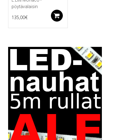
pöytävalaisin
Lisää ostoskoriin
135,00
€