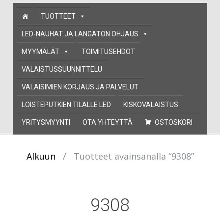
Skip
TUOTTEET
to
content
LED-NAUHAT JA LANGATON OHJAUS
MYYMÄLÄT
TOIMITUSEHDOT
VALAISTUSSUUNNITTELU
VALAISIMIEN KORJAUS JA PALVELUT
LOISTEPUTKIEN TILALLE LED
KISKOVALAISTUS
YRITYSMYYNTI
OTA YHTEYTTÄ
OSTOSKORI
Alkuun
/
Tuotteet avainsanalla “9308”
9308