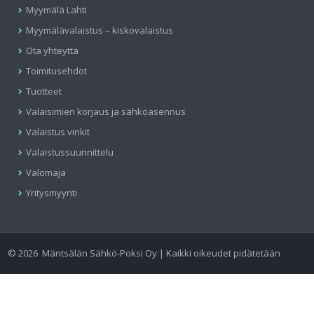
Myymälä Lahti
Myymälävalaistus – kiskovalaistus
Ota yhteyttä
Toimitusehdot
Tuotteet
Valaisimien korjaus ja sähköasennus
Valaistus vinkit
Valaistussuunnittelu
Valomaja
Yritysmyynti
©
2026
Mäntsälän Sähkö-Poksi Oy | Kaikki oikeudet pidätetään