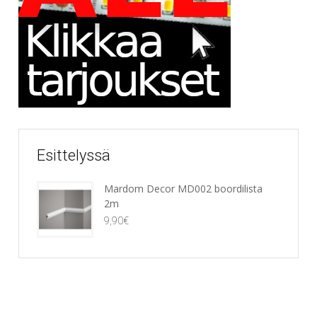
Esittelyssä
Mardom Decor MD002 boordilista
2m
9,90
€