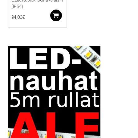
(IP54)
Lisää ostoskoriin
94,00
€