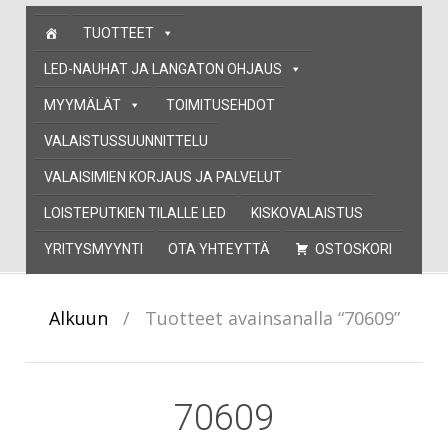
Skip
TUOTTEET
to
content
LED-NAUHAT JA LANGATON OHJAUS
MYYMÄLÄT
TOIMITUSEHDOT
VALAISTUSSUUNNITTELU
VALAISIMIEN KORJAUS JA PALVELUT
LOISTEPUTKIEN TILALLE LED
KISKOVALAISTUS
YRITYSMYYNTI
OTA YHTEYTTÄ
OSTOSKORI
Alkuun
/
Tuotteet avainsanalla “70609”
70609