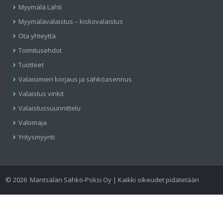
Myymälä Lahti
Myymälävalaistus – kiskovalaistus
Ota yhteyttä
Toimitusehdot
Tuotteet
Valaisimien korjaus ja sähköasennus
Valaistus vinkit
Valaistussuunnittelu
Valomaja
Yritysmyynti
©
2026
Mäntsälän Sähkö-Poksi Oy | Kaikki oikeudet pidätetään