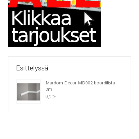
Esittelyssä
Mardom Decor MD002 boordilista
2m
9,90
€