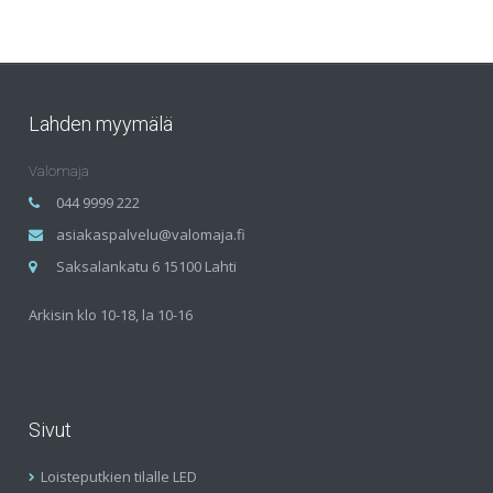
Lahden myymälä
Valomaja
044 9999 222
asiakaspalvelu@valomaja.fi
Saksalankatu 6 15100 Lahti
Arkisin klo 10-18, la 10-16
Sivut
Loisteputkien tilalle LED