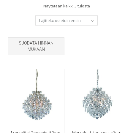
Sorted
Näytetään kaikki 3 tulosta
by
popularity
SUODATA HINNAN
MUKAAN
Markslöjd Rosendal 53cm
Markslöjd Rosendal 53cm