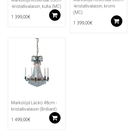
-kristallivalaisin, kromi
-kristallivalaisin, kulta (MC)
(MC)
Lisää ostoskoriin
1 399,00
€
Li
1 399,00
€
Markslöjd Läckö 48cm -
kristallivalaisin (Brilliant)
Lisää ostoskoriin
1 499,00
€