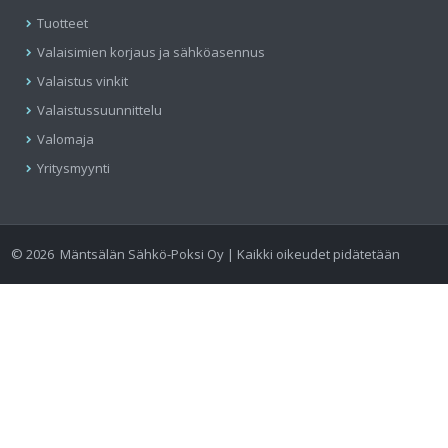
Tuotteet
Valaisimien korjaus ja sähköasennus
Valaistus vinkit
Valaistussuunnittelu
Valomaja
Yritysmyynti
©
2026
Mäntsälän Sähkö-Poksi Oy | Kaikki oikeudet pidätetään