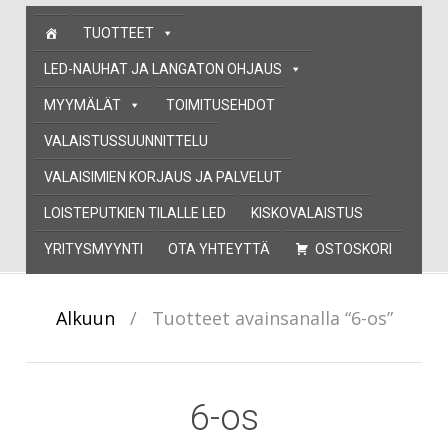
Skip
TUOTTEET
to
content
LED-NAUHAT JA LANGATON OHJAUS
MYYMÄLÄT
TOIMITUSEHDOT
VALAISTUSSUUNNITTELU
VALAISIMIEN KORJAUS JA PALVELUT
LOISTEPUTKIEN TILALLE LED
KISKOVALAISTUS
YRITYSMYYNTI
OTA YHTEYTTÄ
OSTOSKORI
Alkuun
/
Tuotteet avainsanalla “6-os”
6-os