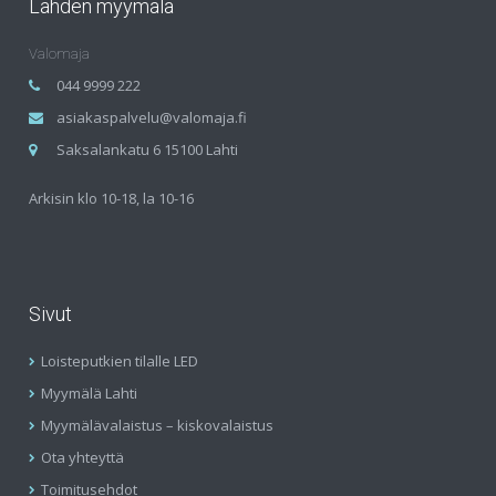
Lahden myymälä
Valomaja
044 9999 222
asiakaspalvelu@valomaja.fi
Saksalankatu 6 15100 Lahti
Arkisin klo 10-18, la 10-16
Sivut
Loisteputkien tilalle LED
Myymälä Lahti
Myymälävalaistus – kiskovalaistus
Ota yhteyttä
Toimitusehdot