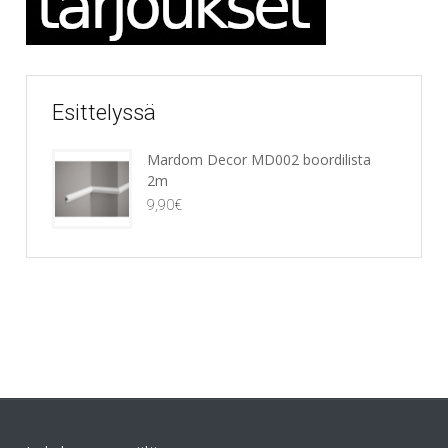
Esittelyssä
Mardom Decor MD002 boordilista
2m
9,90
€