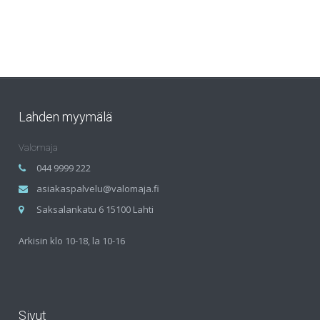
Lahden myymälä
Valomaja
044 9999 222
asiakaspalvelu@valomaja.fi
Saksalankatu 6 15100 Lahti
Arkisin klo 10-18, la 10-16
Sivut