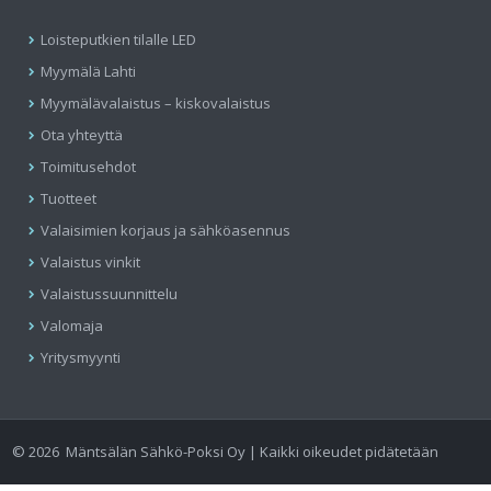
Loisteputkien tilalle LED
Myymälä Lahti
Myymälävalaistus – kiskovalaistus
Ota yhteyttä
Toimitusehdot
Tuotteet
Valaisimien korjaus ja sähköasennus
Valaistus vinkit
Valaistussuunnittelu
Valomaja
Yritysmyynti
©
2026
Mäntsälän Sähkö-Poksi Oy | Kaikki oikeudet pidätetään