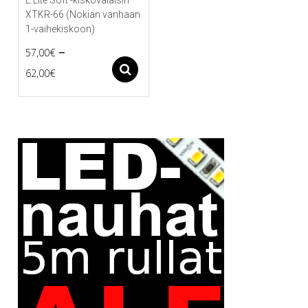
XTKR-66 (Nokian vanhaan
1-vaihekiskoon)
–
57,00
€
Price
Asetukset
62,00
€
Tällä
range:
tuotteella
57,00€
on
useampi
through
muunnelma.
62,00€
Voit
tehdä
valinnat
tuotteen
sivulla.