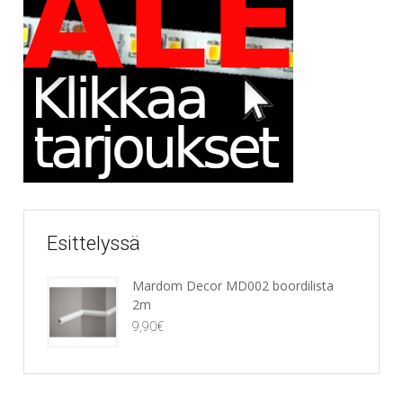
Esittelyssä
Mardom Decor MD002 boordilista
2m
9,90
€