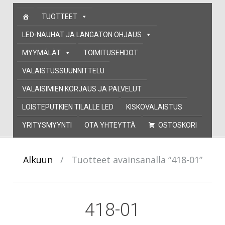
Skip
TUOTTEET
to
content
LED-NAUHAT JA LANGATON OHJAUS
MYYMÄLÄT
TOIMITUSEHDOT
VALAISTUSSUUNNITTELU
VALAISIMIEN KORJAUS JA PALVELUT
LOISTEPUTKIEN TILALLE LED
KISKOVALAISTUS
YRITYSMYYNTI
OTA YHTEYTTÄ
OSTOSKORI
Alkuun
/
Tuotteet avainsanalla “418-01”
418-01