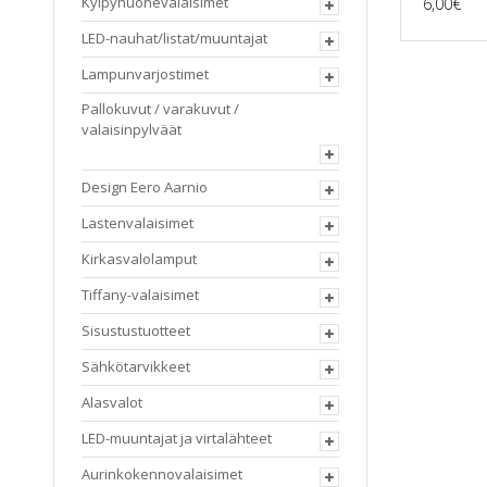
Kylpyhuonevalaisimet
6,00
€
LED-nauhat/listat/muuntajat
Lampunvarjostimet
Pallokuvut / varakuvut /
valaisinpylväät
Design Eero Aarnio
Lastenvalaisimet
Kirkasvalolamput
Tiffany-valaisimet
Sisustustuotteet
Sähkötarvikkeet
Alasvalot
LED-muuntajat ja virtalähteet
Aurinkokennovalaisimet