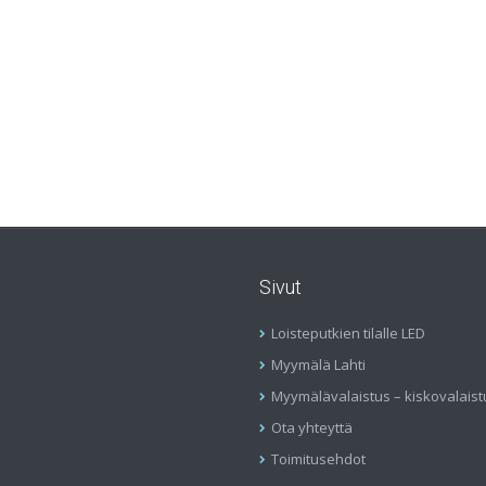
Sivut
Loisteputkien tilalle LED
Myymälä Lahti
Myymälävalaistus – kiskovalaist
Ota yhteyttä
Toimitusehdot