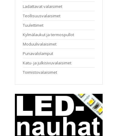
Ladattavat valaisimet
Teollisuusvalaisimet
Tuulettimet
Kylmälaukut ja termospullot
Moduulivalaisimet
Punavalolamput
Katu- ja julkisivuvalaisimet
Toimistovalaisimet