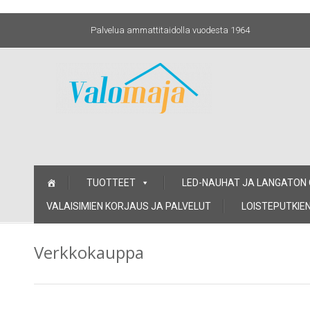
Palvelua ammattitaidolla vuodesta 1964
Skip
TUOTTEET
LED-NAUHAT JA LANGATON
to
content
VALAISIMIEN KORJAUS JA PALVELUT
LOISTEPUTKIEN
Verkkokauppa