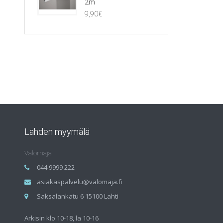
2m
9,90
€
Lahden myymälä
Valomaja
044 9999 222
asiakaspalvelu@valomaja.fi
Saksalankatu 6 15100 Lahti
Arkisin klo 10-18, la 10-16