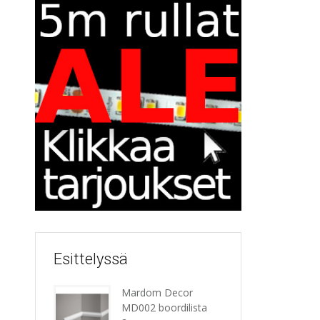
Esittelyssä
Mardom Decor
MD002 boordilista