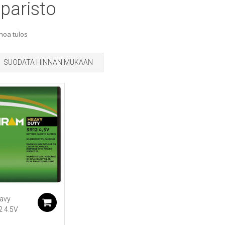
paristo
noa tulos
SUODATA HINNAN MUKAAN
avy
Lisää ostoskoriin
2 4.5V