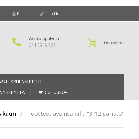
Kirjaudu
Luo tili
Asiakaspalvelu
Ostoskori
044 9999 222
AISTUSSUUNNITTELU
A YHTEYTTÄ
OSTOSKORI
Alkuun
/
Tuotteet avainsanalla “3r12 paristo”