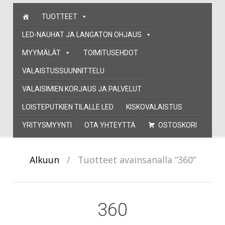
Skip
TUOTTEET
to
content
LED-NAUHAT JA LANGATON OHJAUS
MYYMÄLÄT
TOIMITUSEHDOT
VALAISTUSSUUNNITTELU
VALAISIMIEN KORJAUS JA PALVELUT
LOISTEPUTKIEN TILALLE LED
KISKOVALAISTUS
YRITYSMYYNTI
OTA YHTEYTTÄ
OSTOSKORI
Alkuun
/
Tuotteet avainsanalla “360”
360