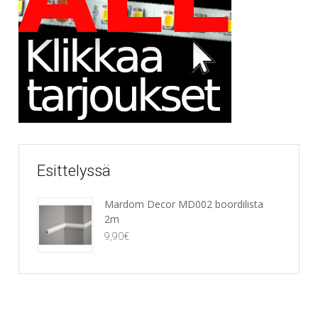
Esittelyssä
Mardom Decor MD002 boordilista
2m
9,90
€