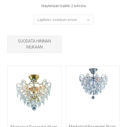
Sorted
Näytetään kaikki 2 tulosta
by
popularity
SUODATA HINNAN
MUKAAN
Markslöjd Rosendal 36cm
Markslöjd Rosendal 36cm