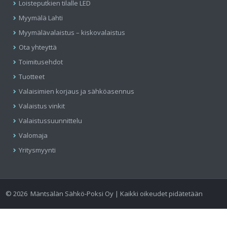
Loisteputkien tilalle LED
Myymälä Lahti
Myymälävalaistus – kiskovalaistus
Ota yhteyttä
Toimitusehdot
Tuotteet
Valaisimien korjaus ja sähköasennus
Valaistus vinkit
Valaistussuunnittelu
Valomaja
Yritysmyynti
©
2026
Mäntsälän Sähkö-Poksi Oy | Kaikki oikeudet pidätetään