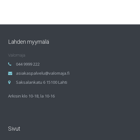
Lahden myymälä
Valomaja
044 9999 222
asiakaspalvelu@valomaja.fi
Saksalankatu 6 15100 Lahti
Arkisin klo 10-18, la 10-16
Sivut