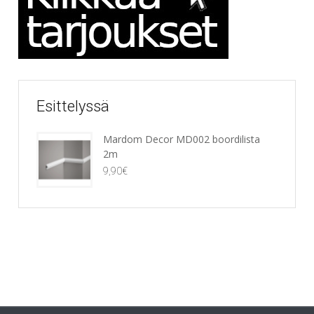
Esittelyssä
Mardom Decor MD002 boordilista
2m
9,90
€