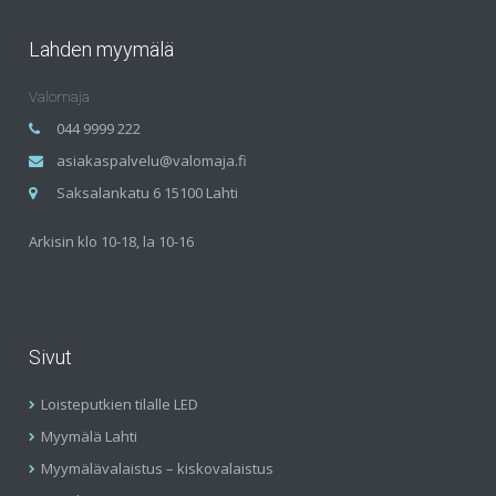
Lahden myymälä
Valomaja
044 9999 222
asiakaspalvelu@valomaja.fi
Saksalankatu 6 15100 Lahti
Arkisin klo 10-18, la 10-16
Sivut
Loisteputkien tilalle LED
Myymälä Lahti
Myymälävalaistus – kiskovalaistus