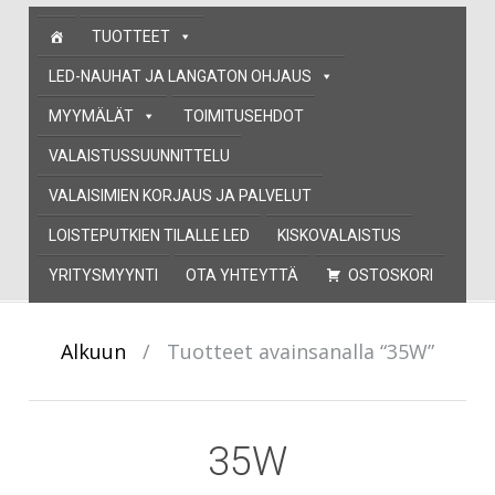
Skip
TUOTTEET
to
content
LED-NAUHAT JA LANGATON OHJAUS
MYYMÄLÄT
TOIMITUSEHDOT
VALAISTUSSUUNNITTELU
VALAISIMIEN KORJAUS JA PALVELUT
LOISTEPUTKIEN TILALLE LED
KISKOVALAISTUS
YRITYSMYYNTI
OTA YHTEYTTÄ
OSTOSKORI
Alkuun
/
Tuotteet avainsanalla “35W”
35W