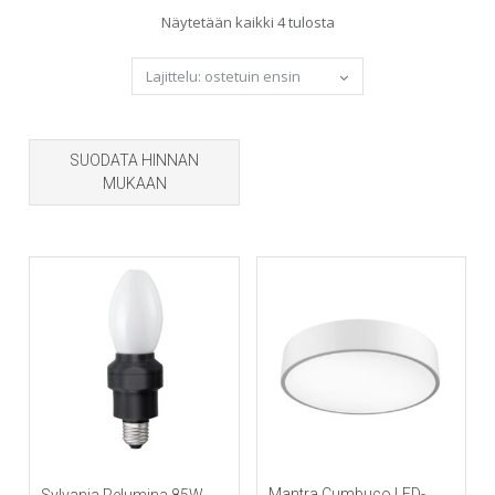
Sorted
Näytetään kaikki 4 tulosta
by
popularity
SUODATA HINNAN
MUKAAN
Mantra Cumbuco LED-
Sylvania Relumina 85W