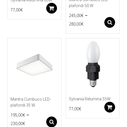
plafondi 50 W
Lisää ostoskoriin
77,00
€
–
245,00
€
Price
As
280,00
€
Tällä
range:
tuotteella
245,00€
on
useampi
through
muunnelma.
280,00€
Voit
tehdä
valinnat
tuotteen
sivulla.
Sylvania Relumina 55W
Mantra Cumbuco LED-
plafondi 35 W
Li
77,00
€
–
195,00
€
Price
Asetukset
230,00
€