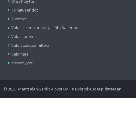
Ota yhteyttä
Toimitusehdot
Tuotteet
Valaisimien korjaus ja sähköasennus
Valaistus vinkit
Valaistussuunnittelu
Valomaja
Yritysmyynti
©
2026
Mäntsälän Sähkö-Poksi Oy | Kaikki oikeudet pidätetään