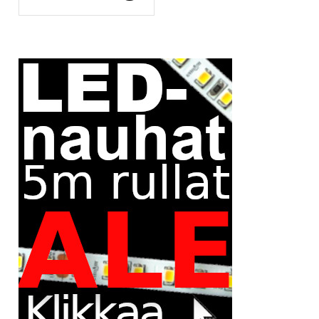
Tällä
range:
tuotteella
195,00€
on
useampi
through
muunnelma.
230,00€
Voit
tehdä
valinnat
tuotteen
sivulla.