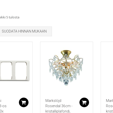
Sorted
kki 5 tulosta
by
SUODATA HINNAN MUKAAN
popularity
i
Markslöjd
Mark
Lisää ostoskoriin
Lisää ostos
 3-os
Rosendal 36cm -
Ros
3x
kristalliplafondi,
krist