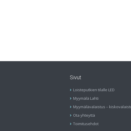
Sivut
Loisteputkien tilalle LED
Myymälä Lahti
Myymälävalaistus – kiskovalaist
Ota yhteyttä
Toimitusehdot