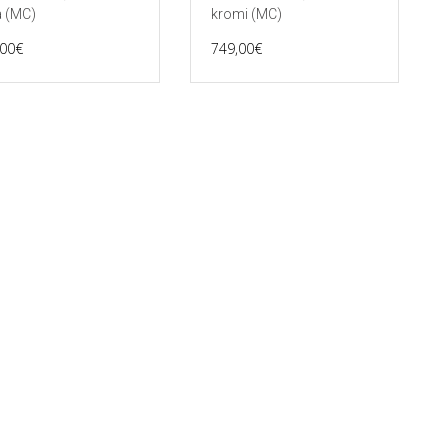
a (MC)
kromi (MC)
,00
€
749,00
€