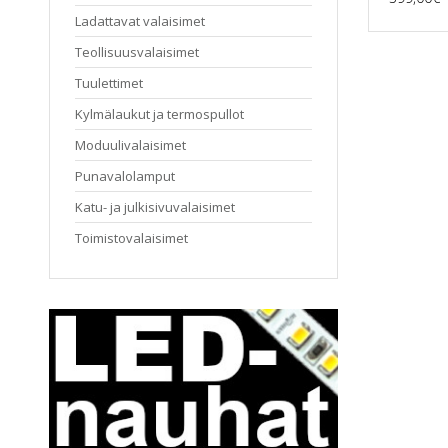
Ladattavat valaisimet
Teollisuusvalaisimet
Tuulettimet
Kylmälaukut ja termospullot
Moduulivalaisimet
Punavalolamput
Katu- ja julkisivuvalaisimet
Toimistovalaisimet