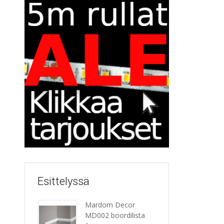
Esittelyssä
Mardom Decor
MD002 boordilista