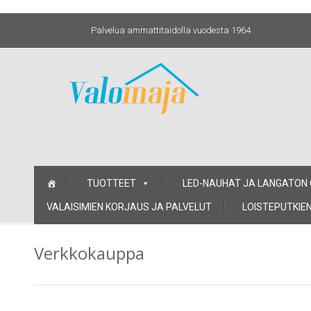
Palvelua ammattitaidolla vuodesta 1964
Skip
TUOTTEET
LED-NAUHAT JA LANGATON
to
content
VALAISIMIEN KORJAUS JA PALVELUT
LOISTEPUTKIEN
Verkkokauppa