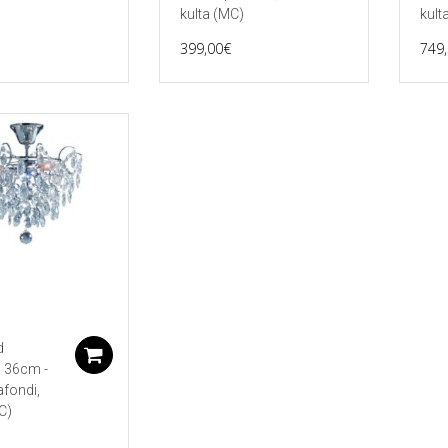
kulta (MC)
kult
399,00
€
749
d
Lisää ostoskoriin
 36cm -
lafondi,
C)