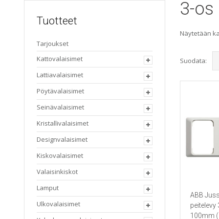
3-os
Tuotteet
Näytetään kai
Tarjoukset
Kattovalaisimet
Suodata:
Lattiavalaisimet
Pöytävalaisimet
Seinävalaisimet
Kristallivalaisimet
Designvalaisimet
Kiskovalaisimet
Valaisinkiskot
Lamput
ABB Juss
Ulkovalaisimet
peitelevy
100mm (