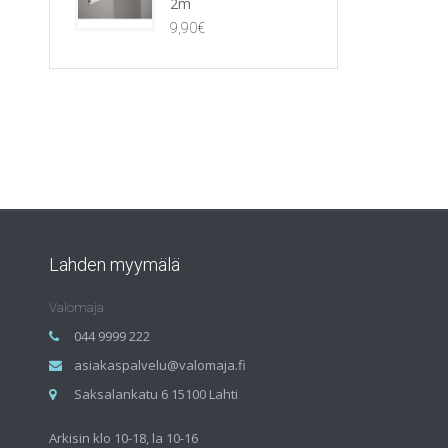
2m
9,90
€
Lahden myymälä
Valomaja
044 9999 222
asiakaspalvelu@valomaja.fi
Saksalankatu 6 15100 Lahti
Arkisin klo 10-18, la 10-16