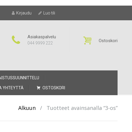
Kirjaudu
Luo tili
Asiakaspalvelu
Ostoskori
044 9999 222
AISTUSSUUNNITTELU
A YHTEYTTÄ
OSTOSKORI
Alkuun
/
Tuotteet avainsanalla “3-os”