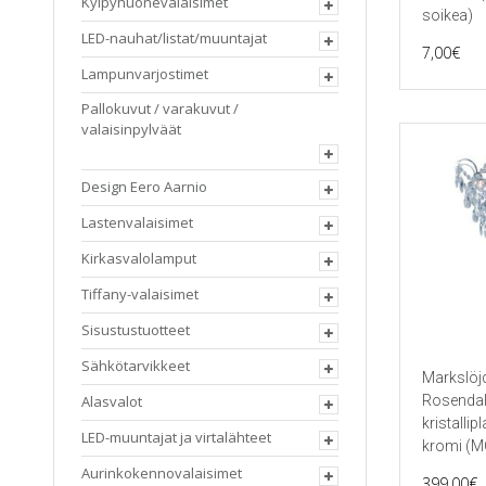
Kylpyhuonevalaisimet
soikea)
LED-nauhat/listat/muuntajat
7,00
€
Lampunvarjostimet
Pallokuvut / varakuvut /
valaisinpylväät
Design Eero Aarnio
Lastenvalaisimet
Kirkasvalolamput
Tiffany-valaisimet
Sisustustuotteet
Sähkötarvikkeet
Markslöj
Rosendal
Alasvalot
kristallip
LED-muuntajat ja virtalähteet
kromi (M
Aurinkokennovalaisimet
399,00
€