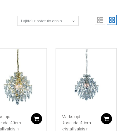
slöjd
Markslöjd
koriin
Lisää ostoskoriin
Lisää 
endal 40cm -
Rosendal 40cm -
allivalaisin,
kristallivalaisin,