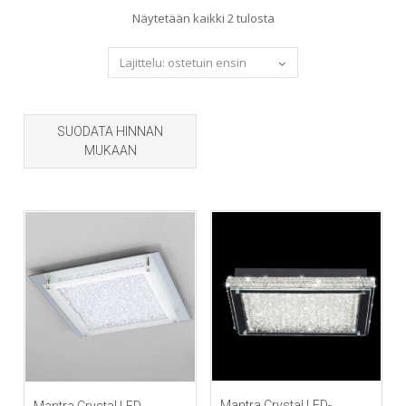
Sorted
Näytetään kaikki 2 tulosta
by
popularity
SUODATA HINNAN
MUKAAN
Mantra Crystal LED-
Mantra Crystal LED-