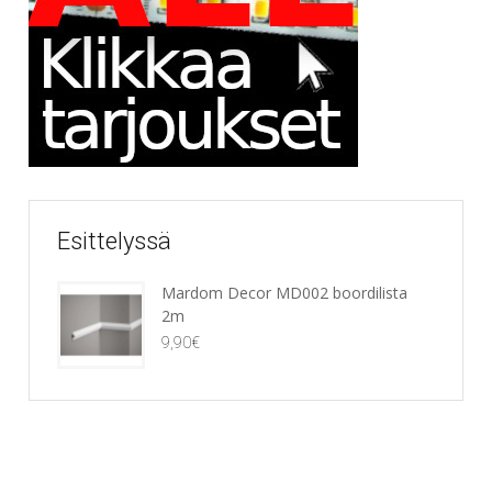
Esittelyssä
Mardom Decor MD002 boordilista
2m
9,90
€