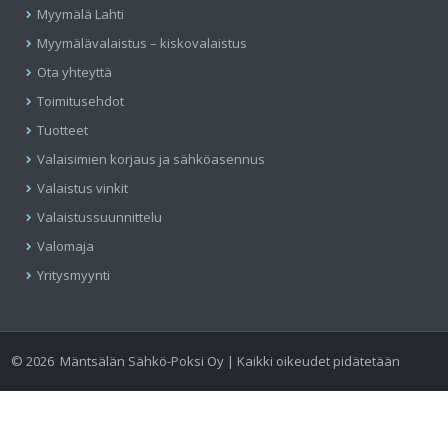
Myymälä Lahti
Myymälävalaistus – kiskovalaistus
Ota yhteyttä
Toimitusehdot
Tuotteet
Valaisimien korjaus ja sähköasennus
Valaistus vinkit
Valaistussuunnittelu
Valomaja
Yritysmyynti
©
2026
Mäntsälän Sähkö-Poksi Oy | Kaikki oikeudet pidätetään