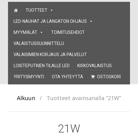
Skip
TUOTTEET
to
content
LED-NAUHAT JA LANGATON OHJAUS
MYYMÄLÄT
TOIMITUSEHDOT
VALAISTUSSUUNNITTELU
VALAISIMIEN KORJAUS JA PALVELUT
LOISTEPUTKIEN TILALLE LED
KISKOVALAISTUS
YRITYSMYYNTI
OTA YHTEYTTÄ
OSTOSKORI
Alkuun
/
Tuotteet avainsanalla “21W”
21W