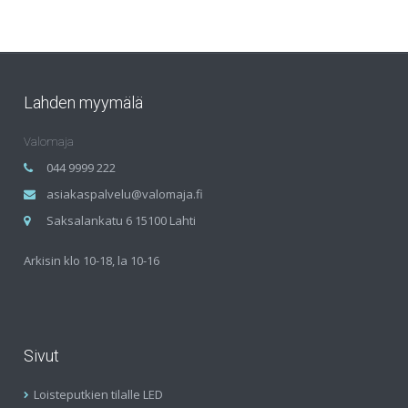
Lahden myymälä
Valomaja
044 9999 222
asiakaspalvelu@valomaja.fi
Saksalankatu 6 15100 Lahti
Arkisin klo 10-18, la 10-16
Sivut
Loisteputkien tilalle LED