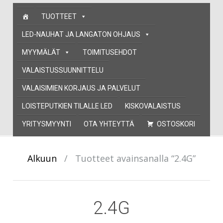
Skip
TUOTTEET
to
content
LED-NAUHAT JA LANGATON OHJAUS
MYYMÄLÄT
TOIMITUSEHDOT
VALAISTUSSUUNNITTELU
VALAISIMIEN KORJAUS JA PALVELUT
LOISTEPUTKIEN TILALLE LED
KISKOVALAISTUS
YRITYSMYYNTI
OTA YHTEYTTÄ
OSTOSKORI
Alkuun
/
Tuotteet avainsanalla “2.4G”
2.4G