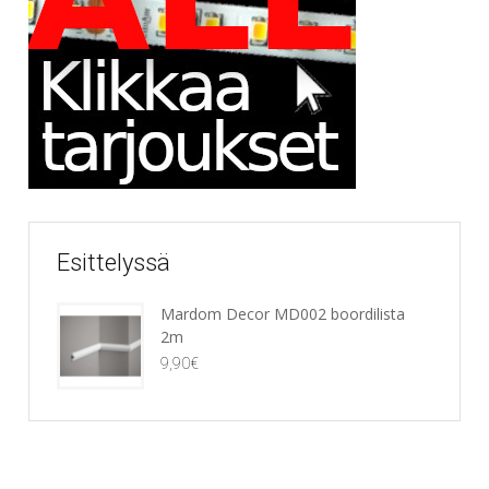
Esittelyssä
Mardom Decor MD002 boordilista
2m
9,90
€