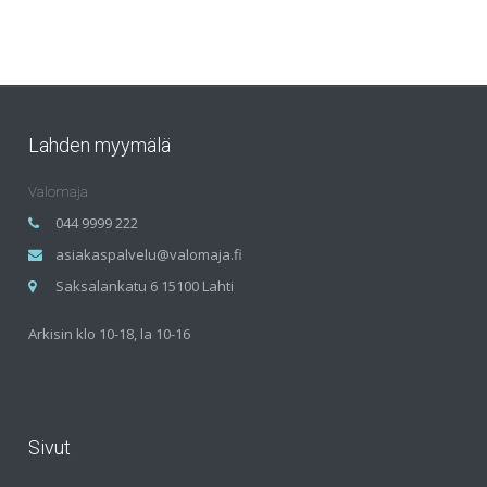
Lahden myymälä
Valomaja
044 9999 222
asiakaspalvelu@valomaja.fi
Saksalankatu 6 15100 Lahti
Arkisin klo 10-18, la 10-16
Sivut