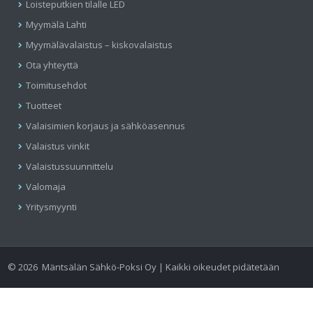
Loisteputkien tilalle LED
Myymälä Lahti
Myymälävalaistus – kiskovalaistus
Ota yhteyttä
Toimitusehdot
Tuotteet
Valaisimien korjaus ja sähköasennus
Valaistus vinkit
Valaistussuunnittelu
Valomaja
Yritysmyynti
©
2026
Mäntsälän Sähkö-Poksi Oy | Kaikki oikeudet pidätetään